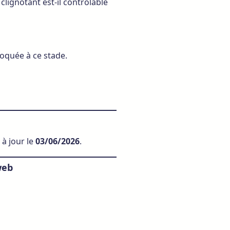
ignotant est-il contrôlable
oquée à ce stade.
e à jour le
03/06/2026
.
web