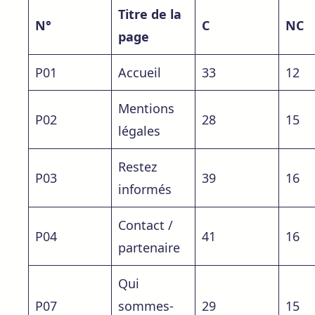
Titre de la
N°
C
NC
page
P01
Accueil
33
12
Mentions
P02
28
15
légales
Restez
P03
39
16
informés
Contact /
P04
41
16
partenaire
Qui
P07
sommes-
29
15