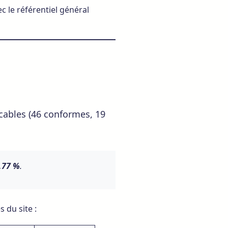
c le référentiel général
icables (46 conformes, 19
,77 %
.
 du site :